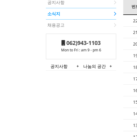
공지사항
번
소식지
2
채용공고
2
062)943-1103
2
Mon to Fri : am 9 - pm 6
1
공지사항
+
나눔의 공간
+
1
1
1
1
1
1
1