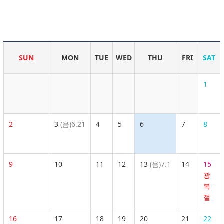
SUN
MON
TUE
WED
THU
FRI
SAT
1
2
3
(음)6.21
4
5
6
7
8
9
10
11
12
13
(음)7.1
14
15
광
복
절
16
17
18
19
20
21
22