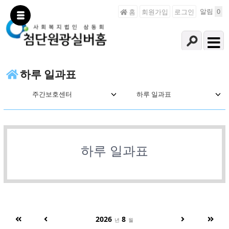
알림
0
홈
회원가입
로그인
하루 일과표
주간보호센터
하루 일과표
하루 일과표
2026
8
년
월