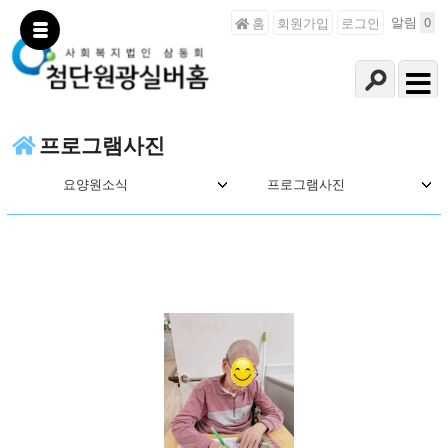
알림
0
홈
회원가입
로그인
프로그램사진
요양원소식
프로그램사진